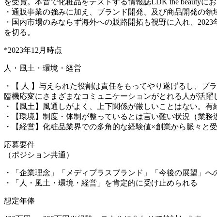
を受賞。本音で化粧品をテストする情報誌LDK the beau
・通販事業の強みに加え、ブランド開発、及び商品開発の領
・国内市場のみならず海外への販路開拓も視野に入れ、202
を切る。
*2023年12月時点
人・風土・環境・経営
・【 人 】与えられた役割は責任をもってやり遂げるし、プ
臨機応変にさまざまなコミュニケーションがとれる人が活躍
・【風土】風通しがよく、上下関係が厳しいことはない。有
・【環境】制度・体制が整っているとは言い難い状況（業務
・【経営】化粧品業界での多角的な経験値×創業から脈々と
応募要件
（ポジション共通）
・「企業理念」「メディプラスブランド」「今後の展望」へ
・「人・風土・環境・経営」を肯定的に受け止められる
想定年俸