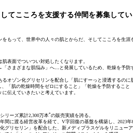
そしてこころを支援する仲間を募集してい
ンをもって、世界中の人々の肌とからだ、そしてこころを生涯
は肌表面でついつい対処したくなります。
→「さまざまな肌悩み」へ…と発展しているため、乾燥を予防
あるオゾン化グリセリンを配合し「肌にすーっと浸透するのに
覆し、「肌の乾燥時間をゼロにすること」「乾燥を予防すること
々に伝えていきたいと考えています。
*
リーズ累計2,300万本
の販売実績を誇る。
近3年間に渡る経営改革を経て、V字回復の基盤を構築し、2023
ゾン化グリセリン」を配合した、新メディプラスゲルをリニュー