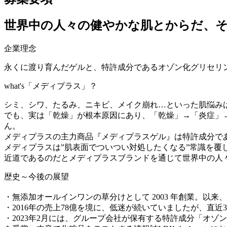
世界中の人々の健やかな肌とからだ、
企業理念
永くに渡り育んだゲルと、特許成分であるオゾン化グリセリ
what's「メディプラス」？
シミ、シワ、たるみ、ニキビ、メイク崩れ…といった肌悩み
でも、実は「乾燥」が根本原因にあり、「乾燥」→「炎症」
ん。
メディプラスの主力商品『メディプラスゲル』は特許成分で
メディプラスは”肌表面でついつい対処したくなる”常識を
近道であるのだとメディプラスブランドを通じて世界中の人
歴史～今後の展望
・無添加オールインワンの草分けとして 2003 年創業。以来、シ
・2016年の売上78億を境に、低迷が続いていましたが、直
・2023年2月には、グループ会社が保有する特許成分「オ