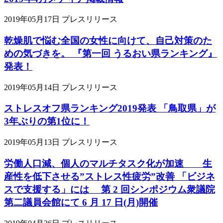
2019年05月17日
プレスリリース
乾燥肌で悩む全国の女性に向けて、自己対策のた
めの気づきを。 『第一回 うるおい県ランキング』
発表！
2019年05月14日
プレスリリース
ストレスオフ県ランキング2019発表 「鳥取県」が
3年ぶりの第1位に！
2019年05月13日
プレスリリース
労働人口減、個人のマルチタスク化が加速 生
産性を低下させる”ストレス性疲労”改善 「ビジネ
スで支援する」には 第 2 回シンポジウム衆議院
第二議員会館にて 6 月 17 日(月)開催