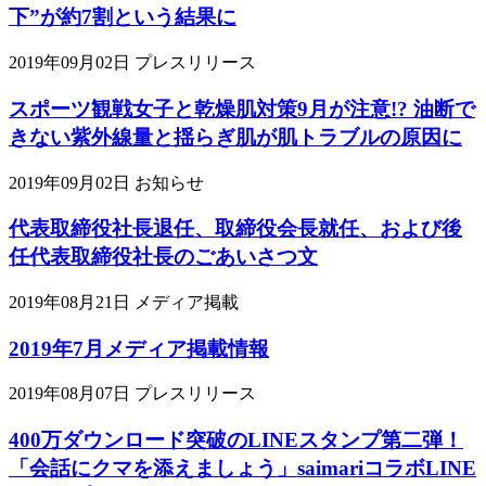
下”が約7割という結果に
2019年09月02日
プレスリリース
スポーツ観戦女子と乾燥肌対策9月が注意!? 油断で
きない紫外線量と揺らぎ肌が肌トラブルの原因に
2019年09月02日
お知らせ
代表取締役社長退任、取締役会長就任、および後
任代表取締役社長のごあいさつ文
2019年08月21日
メディア掲載
2019年7月メディア掲載情報
2019年08月07日
プレスリリース
400万ダウンロード突破のLINEスタンプ第二弾！
「会話にクマを添えましょう」saimariコラボLINE