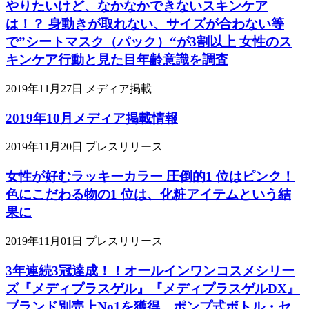
やりたいけど、なかなかできないスキンケア
は！？ 身動きが取れない、サイズが合わない等
で”シートマスク（パック）“が3割以上 女性のス
キンケア行動と見た目年齢意識を調査
2019年11月27日
メディア掲載
2019年10月メディア掲載情報
2019年11月20日
プレスリリース
女性が好むラッキーカラー 圧倒的1 位はピンク！
色にこだわる物の1 位は、化粧アイテムという結
果に
2019年11月01日
プレスリリース
3年連続3冠達成！！オールインワンコスメシリー
ズ『メディプラスゲル』『メディプラスゲルDX』
ブランド別売上No1を獲得 ポンプ式ボトル・セ